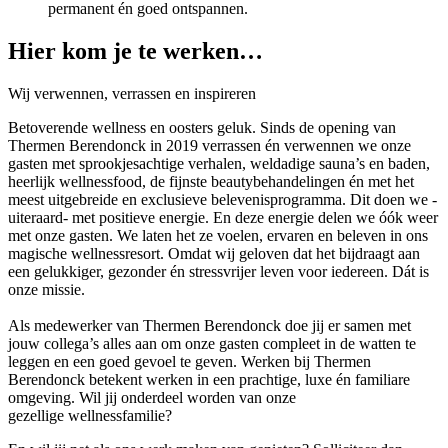
permanent én goed ontspannen.
Hier kom je te werken…
Wij verwennen, verrassen en inspireren
Betoverende wellness en oosters geluk. Sinds de opening van
Thermen Berendonck in 2019 verrassen én verwennen we onze
gasten met sprookjesachtige verhalen, weldadige sauna’s en baden,
heerlijk wellnessfood, de fijnste beautybehandelingen én met het
meest uitgebreide en exclusieve belevenisprogramma. Dit doen we -
uiteraard- met positieve energie. En deze energie delen we óók weer
met onze gasten. We laten het ze voelen, ervaren en beleven in ons
magische wellnessresort. Omdat wij geloven dat het bijdraagt aan
een gelukkiger, gezonder én stressvrijer leven voor iedereen. Dát is
onze missie.
Als medewerker van Thermen Berendonck doe jij er samen met
jouw collega’s alles aan om onze gasten compleet in de watten te
leggen en een goed gevoel te geven. Werken bij Thermen
Berendonck betekent werken in een prachtige, luxe én familiare
omgeving. Wil jij onderdeel worden van onze
gezellige wellnessfamilie?