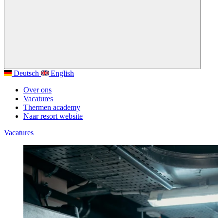
Deutsch
English
Over ons
Vacatures
Thermen academy
Naar resort website
Vacatures