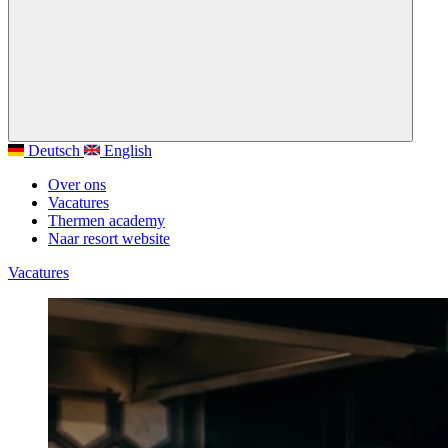
Deutsch
English
Over ons
Vacatures
Thermen academy
Naar resort website
Vacatures